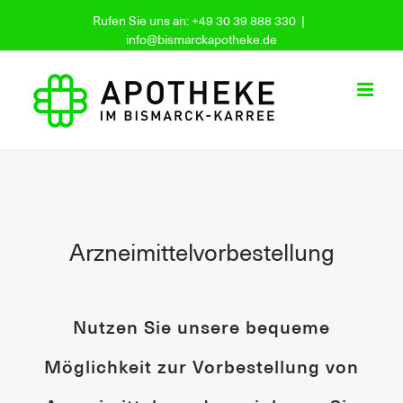
Skip
Rufen Sie uns an: +49 30 39 888 330
|
to
info@bismarckapotheke.de
content
Arzneimittelvorbestellung
Nutzen Sie unsere bequeme
Möglichkeit zur Vorbestellung von